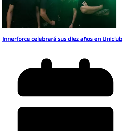
Innerforce celebrará sus diez años en Uniclub