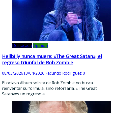
Destacada
Opinión
Hellbilly nunca muere: «The Great Satan», el
regreso triunfal de Rob Zombie
08/03/2026
13/04/2026
Facundo Rodriguez
0
El octavo álbum solista de Rob Zombie no busca
reinventar su fórmula, sino reforzarla. «The Great
Satan«es un regreso a