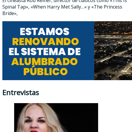
El cineasta Rob Reiner, director de clásicos como «This Is
Spinal Tap», «When Harry Met Sally…« y «The Princess
Bride»,
Entrevistas