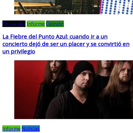
Destacada
Informe
Opinión
La Fiebre del Punto Azul: cuando ir a un
concierto dejó de ser un placer y se convirtió en
un privilegio
Informe
Noticias