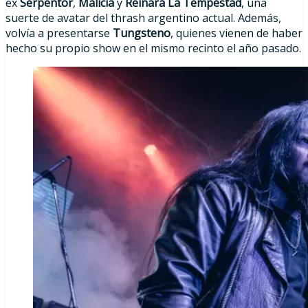
ex
Serpentor
,
Malicia
y
Reinará La Tempestad
, una
suerte de avatar del thrash argentino actual. Además,
volvía a presentarse
Tungsteno
, quienes vienen de haber
hecho su propio show en el mismo recinto el año pasado.