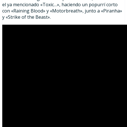
el ya mencionado «Toxic…», haciendo un popurrí corto
con «Raining Blood» y «Motorbreath», junto a «Piranha»
y «Strike of the Beast».