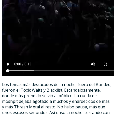
Los temas más destacados de la noche, fuera del Bonded,
fueron el Toxic Waltz y Blacklist. Escandalosamente,
donde más prendido se vió al público. La rueda de
moshpit dejaba agotado a muchos y enardecidos de más
y más Thrash Metal al resto. No hubo pausa, más que
unos escasos segundos. Así pasó la noche, cerrando con