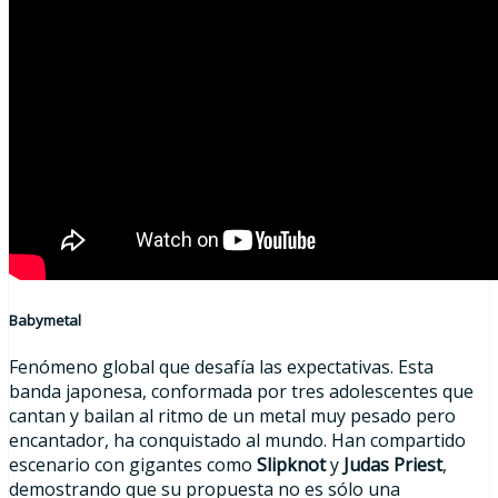
Babymetal
Fenómeno global que desafía las expectativas. Esta
banda japonesa, conformada por tres adolescentes que
cantan y bailan al ritmo de un metal muy pesado pero
encantador, ha conquistado al mundo. Han compartido
escenario con gigantes como
Slipknot
y
Judas Priest
,
demostrando que su propuesta no es sólo una