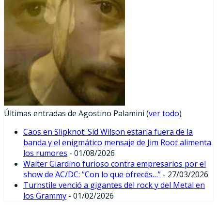
Últimas entradas de Agostino Palamini
(
ver todo
)
Caos en Slipknot: Sid Wilson estaría fuera de la
banda y el enigmático mensaje de Jim Root alimenta
los rumores
- 01/08/2026
Walter Giardino furioso contra empresarios por el
show de AC/DC: “Con lo que ofrecés…”
- 27/03/2026
Turnstile venció a gigantes del rock y del Metal en
los Grammy
- 01/02/2026