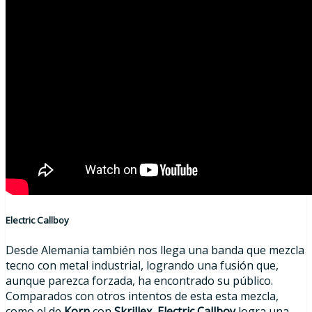
Electric Callboy
Desde Alemania también nos llega una banda que mezcla
tecno con metal industrial, logrando una fusión que,
aunque parezca forzada, ha encontrado su público.
Comparados con otros intentos de esta esta mezcla,
como el de
Korn
con
Skrillex
,
Electric Callboy
logra una