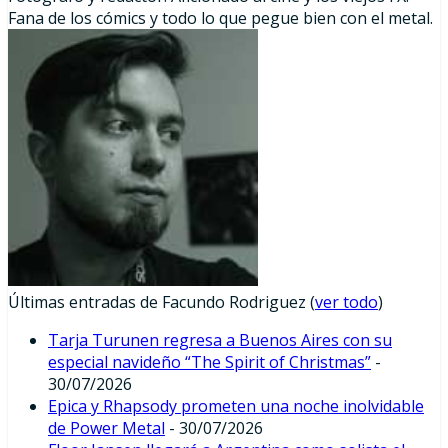
Fana de los cómics y todo lo que pegue bien con el metal.
Últimas entradas de Facundo Rodriguez
(
ver todo
)
Tarja Turunen regresa a Buenos Aires con su
especial navideño “The Spirit of Christmas”
-
30/07/2026
Epica y Rhapsody prometen una noche inolvidable
de Power Metal
- 30/07/2026