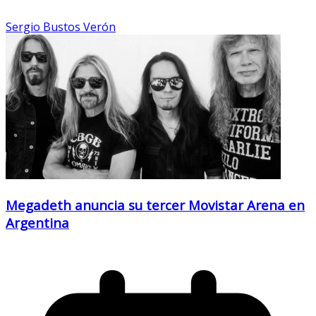
Sergio Bustos Verón
Megadeth anuncia su tercer Movistar Arena en
Argentina