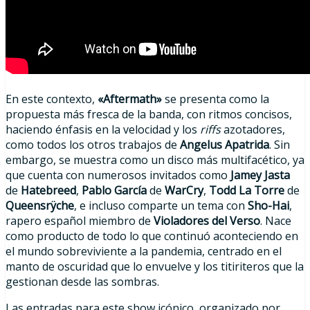
En este contexto,
«Aftermath»
se presenta como la
propuesta más fresca de la banda, con ritmos concisos,
haciendo énfasis en la velocidad y los
riffs
azotadores,
como todos los otros trabajos de
Angelus Apatrida
. Sin
embargo, se muestra como un disco más multifacético, ya
que cuenta con numerosos invitados como
Jamey Jasta
de
Hatebreed
,
Pablo García
de
WarCry
,
Todd La Torre
de
Queensrÿche
, e incluso comparte un tema con
Sho-Hai
,
rapero español miembro de
Violadores del Verso
. Nace
como producto de todo lo que continuó aconteciendo en
el mundo sobreviviente a la pandemia, centrado en el
manto de oscuridad que lo envuelve y los titiriteros que la
gestionan desde las sombras.
Las entradas para este show icónico, organizado por