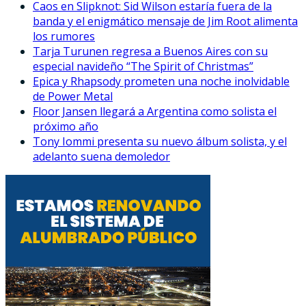
Caos en Slipknot: Sid Wilson estaría fuera de la
banda y el enigmático mensaje de Jim Root alimenta
los rumores
Tarja Turunen regresa a Buenos Aires con su
especial navideño “The Spirit of Christmas”
Epica y Rhapsody prometen una noche inolvidable
de Power Metal
Floor Jansen llegará a Argentina como solista el
próximo año
Tony Iommi presenta su nuevo álbum solista, y el
adelanto suena demoledor