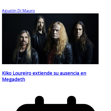
Agustin Di Mauro
Kiko Loureiro extiende su ausencia en
Megadeth