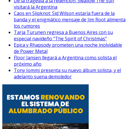
De la tragedia a la redención: Swallow The Sun
visitará la Argentina
Caos en Slipknot: Sid Wilson estaría fuera de la
banda y el enigmático mensaje de Jim Root alimenta
los rumores
Tarja Turunen regresa a Buenos Aires con su
especial navideño “The Spirit of Christmas”
Epica y Rhapsody prometen una noche inolvidable
de Power Metal
Floor Jansen llegará a Argentina como solista el
próximo año
Tony Iommi presenta su nuevo álbum solista, y el
adelanto suena demoledor