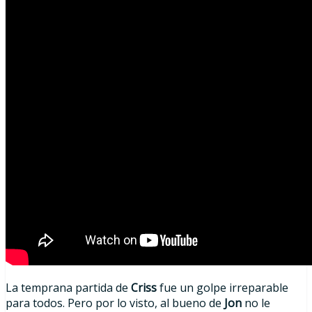
La temprana partida de
Criss
fue un golpe irreparable
para todos. Pero por lo visto, al bueno de
Jon
no le