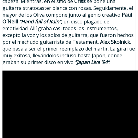
cabeza. Mientras, en el sitio de
Criss
se pone una
guitarra stratocaster blanca con rosas. Seguidamente, el
mayor de los Oliva compone junto al genio creativo
Paul
O´Neill
“Hand full of Rain”
, un disco plagado de
emotividad. Allí graba casi todos los instrumentos,
excepto la voz y los solos de guitarra, que fueron hechos
por el mechudo guitarrista de Testament,
Alex Skolnick
,
que pasa a ser el primer reemplazo del martir. La gira fue
muy exitosa, llevándolos incluso hasta Japón, donde
graban su primer disco en vivo
“Japan Live ‘94”
.