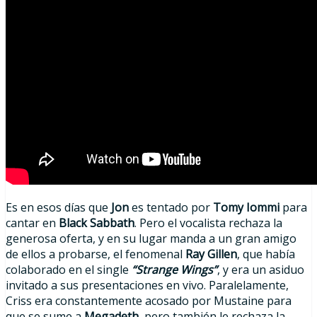
Es en esos días que
Jon
es tentado por
Tomy Iommi
para
cantar en
Black Sabbath
. Pero el vocalista rechaza la
generosa oferta, y en su lugar manda a un gran amigo
de ellos a probarse, el fenomenal
Ray Gillen
, que había
colaborado en el single
“Strange Wings”
, y era un asiduo
invitado a sus presentaciones en vivo. Paralelamente,
Criss era constantemente acosado por Mustaine para
que se sume a
Megadeth
, pero también le rechaza la