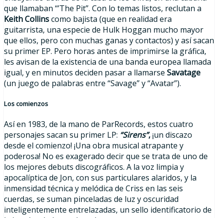
que llamaban “’The Pit”. Con lo temas listos, reclutan a
Keith Collins
como bajista (que en realidad era
guitarrista, una especie de Hulk Hoggan mucho mayor
que ellos, pero con muchas ganas y contactos) y así sacan
su primer EP. Pero horas antes de imprimirse la gráfica,
les avisan de la existencia de una banda europea llamada
igual, y en minutos deciden pasar a llamarse
Savatage
(un juego de palabras entre “Savage” y “Avatar”).
Los comienzos
Así en 1983, de la mano de ParRecords, estos cuatro
personajes sacan su primer LP:
“Sirens”
,
¡un discazo
desde el comienzo! ¡Una obra musical atrapante y
poderosa! No es exagerado decir que se trata de uno de
los mejores debuts discográficos. A la voz limpia y
apocalíptica de Jon, con sus particulares alaridos, y la
inmensidad técnica y melódica de Criss en las seis
cuerdas, se suman pinceladas de luz y oscuridad
inteligentemente entrelazadas, un sello identificatorio de