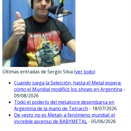
Últimas entradas de Sergio Silva
(
ver todo
)
Cuando juega la Selección, hasta el Metal espera:
cómo el Mundial modificó los shows en Argentina
-
09/08/2026
Todo el poderío del metalcore desembarca en
Argentina de la mano de Tetrarch
- 18/07/2026
De «esto no es Metal» a fenómeno mundial: el
increíble ascenso de BABYMETAL
- 05/06/2026