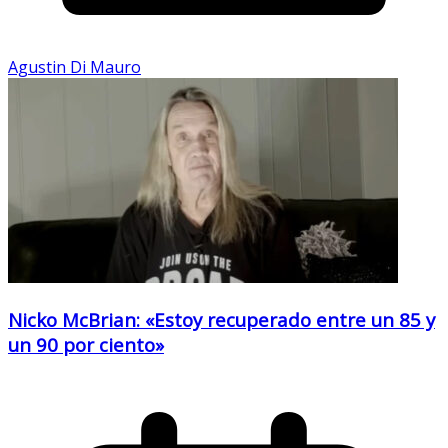
Agustin Di Mauro
Nicko McBrian: «Estoy recuperado entre un 85 y
un 90 por ciento»