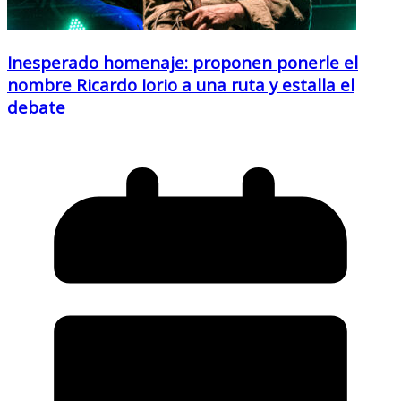
Inesperado homenaje: proponen ponerle el
nombre Ricardo Iorio a una ruta y estalla el
debate