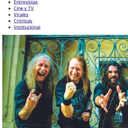
Entrevistas
Cine y TV
Virales
Crónicas
Institucional