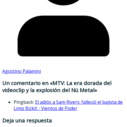
Agostino Palamini
Un comentario en «
MTV: La era dorada del
videoclip y la explosión del Nü Metal
»
Pingback:
El adiós a Sam Rivers: falleció el bajista de
Limp Bizkit - Vientos de Poder
Deja una respuesta