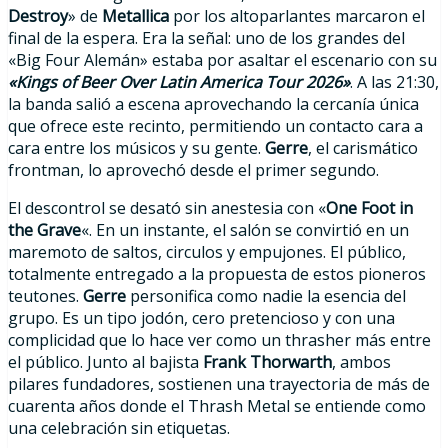
Destroy
» de
Metallica
por los altoparlantes marcaron el
final de la espera. Era la señal: uno de los grandes del
«Big Four Alemán» estaba por asaltar el escenario con su
«Kings of Beer Over Latin America Tour 2026»
. A las 21:30,
la banda salió a escena aprovechando la cercanía única
que ofrece este recinto, permitiendo un contacto cara a
cara entre los músicos y su gente.
Gerre
, el carismático
frontman, lo aprovechó desde el primer segundo.
El descontrol se desató sin anestesia con «
One Foot in
the Grave
«. En un instante, el salón se convirtió en un
maremoto de saltos, circulos y empujones. El público,
totalmente entregado a la propuesta de estos pioneros
teutones.
Gerre
personifica como nadie la esencia del
grupo. Es un tipo jodón, cero pretencioso y con una
complicidad que lo hace ver como un thrasher más entre
el público. Junto al bajista
Frank Thorwarth
, ambos
pilares fundadores, sostienen una trayectoria de más de
cuarenta años donde el Thrash Metal se entiende como
una celebración sin etiquetas.